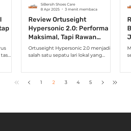
SiBersih Shoes Care
8 Apr 2025
3 menit membaca
l
Review Ortuseight
R
tap
Hypersonic 2.0: Performa
B
Maksimal, Tapi Rawan
J
Patah?
rus
Ortuseight Hypersonic 2.0 menjadi
M
 tas
salah satu sepatu lari lokal yang
s
an
banyak diperbincangkan, terutama
t
ium,
bagi para pelari yang
b
mengutamakan...
s
1
2
3
4
5