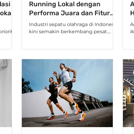
asi
Running Lokal dengan
A
okal
Performa Juara dan Fitur
H
Maksimal
K
Industri sepatu olahraga di Indonesia
A
rioritas
kini semakin berkembang pesat.
iko
jadi
Banyak brand lokal yang
k
dung...
menghadirkan sepatu running
p
dengan kualitas...
lu