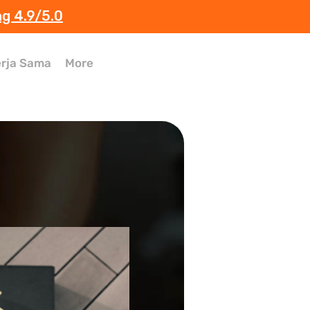
ng 4.9/5.0
rja Sama
More