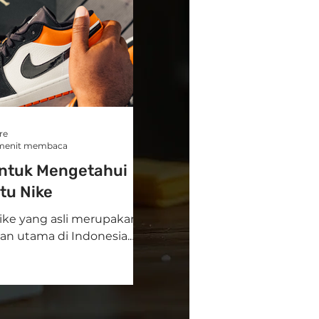
re
menit membaca
ntuk Mengetahui
tu Nike
ike yang asli merupakan
an utama di Indonesia.
rdapat banyak sepatu Nike