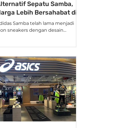
lternatif Sepatu Samba,
arga Lebih Bersahabat di
antong
didas Samba telah lama menjadi
n sneakers dengan desain
lasiknya yang timeless . Namun,
opularitasnya seringkali berbanding
rus...