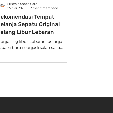
SiBersih Shoes Care
25 Mar 2025
2 menit membaca
ekomendasi Tempat
elanja Sepatu Original
elang Libur Lebaran
enjelang libur Lebaran, belanja
epatu baru menjadi salah satu
radisi yang tak terlewatkan. Sepatu
aru akan membuat penampilan
emakin...