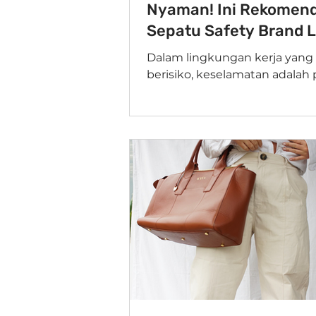
Nyaman! Ini Rekomend
Sepatu Safety Brand L
Terjangkau
Dalam lingkungan kerja yang
berisiko, keselamatan adalah p
utama, dan sepatu safety men
salah satu perlengkapan pelin