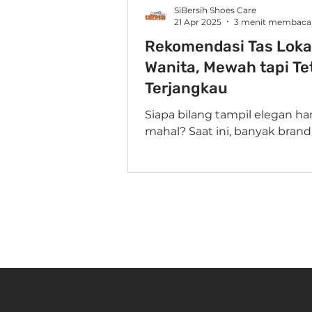
SiBersih Shoes Care
21 Apr 2025
3 menit membaca
Rekomendasi Tas Loka
Wanita, Mewah tapi Te
Terjangkau
Siapa bilang tampil elegan ha
mahal? Saat ini, banyak brand
lokal wanita yang menawark
desain mewah, kualitas prem
namun...