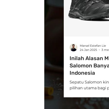
Marsel Estefan Lie
24 Jan 2025
3 me
Inilah Alasan 
Salomon Banyak
Indonesia
Sepatu Salomon kini
pilihan utama bagi 
dan aktivitas ekstre
asal Prancis...