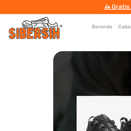
🛵 Gratis
Beranda
Caba