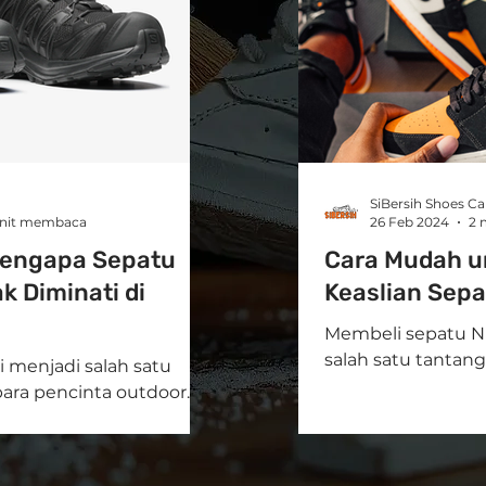
SiBersih Shoes Ca
nit membaca
26 Feb 2024
2 
Mengapa Sepatu
Cara Mudah u
 Diminati di
Keaslian Sepa
Membeli sepatu N
salah satu tantang
 menjadi salah satu
Karena saat ini te
para pencinta outdoor
palsu yang...
m di Indonesia. Brand