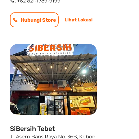
📞: +62 821-1789-9199
Hubungi Store
Lihat Lokasi
SiBersih Tebet
Jl. Asem Baris Raya No. 36B, Kebon