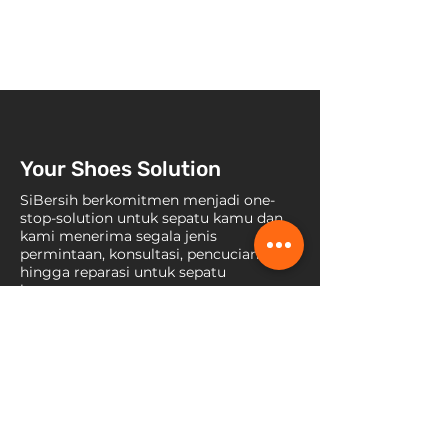
Your Shoes Solution
SiBersih berkomitmen menjadi one-
stop-solution untuk sepatu kamu dan
kami menerima segala jenis
permintaan, konsultasi, pencucian,
hingga reparasi untuk sepatu
kesayanganmu.
Hubungi Kami
Jl. Raya Lebak Bulus No. 45b, RT
008 / RW 007, Kel. Pondok Pinang,