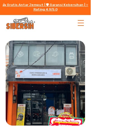
🛵 Gratis Antar Jemput | 🛡️ Garansi Kebersihan | ⭐️
Rating 4.9/5.0