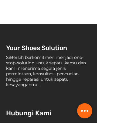
Your Shoes Solution
SiBersih berkomitmen menjadi one-
stop-solution untuk sepatu kamu dan
kami menerima segala jenis
permintaan, konsultasi, pencucian,
hingga reparasi untuk sepatu
kesayanganmu.
Hubungi Kami
Jl. Raya Lebak Bulus No. 45b, RT
008 / RW 007, Kel. Pondok Pinang,