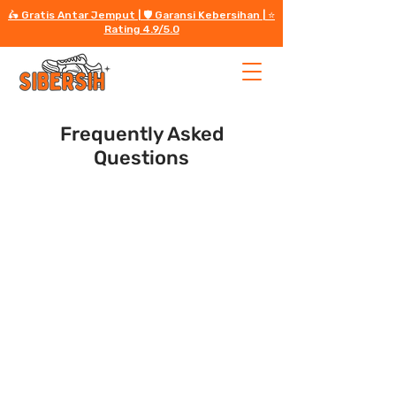
🛵 Gratis Antar Jemput | 🛡️ Garansi Kebersihan | ⭐️
Rating 4.9/5.0
Frequently Asked
Questions