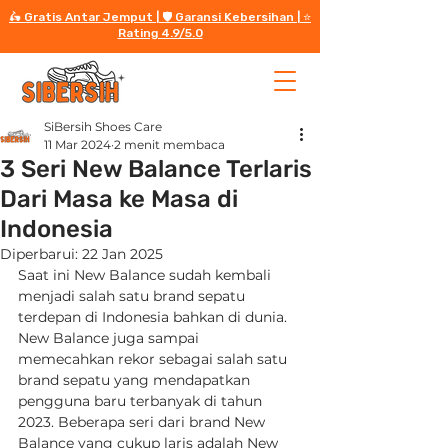
🛵 Gratis Antar Jemput | 🛡️ Garansi Kebersihan | ⭐️
Rating 4.9/5.0
SiBersih Shoes Care
11 Mar 2024
2 menit membaca
3 Seri New Balance Terlaris
Dari Masa ke Masa di
Indonesia
Diperbarui:
22 Jan 2025
Saat ini New Balance sudah kembali 
menjadi salah satu brand sepatu 
terdepan di Indonesia bahkan di dunia. 
New Balance juga sampai 
memecahkan rekor sebagai salah satu 
brand sepatu yang mendapatkan 
pengguna baru terbanyak di tahun 
2023. Beberapa seri dari brand New 
Balance yang cukup laris adalah New 