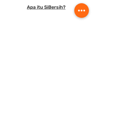
Apa itu SiBersih?
Your Shoes Solution
SiBersih berkomitmen menjadi one-
stop-solution untuk sepatu kamu dan
kami menerima segala jenis
permintaan, konsultasi, pencucian,
hingga reparasi untuk sepatu
kesayanganmu.