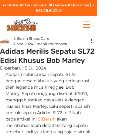
🛵 Gratis Antar Jemput | 🛡️ Garansi Kebersihan | ⭐️
Rating 4.9/5.0
SiBersih Shoes Care
7 Mar 2024
1 menit membaca
Adidas Merilis Sepatu SL72
Edisi Khusus Bob Marley
Diperbarui:
5 Jul 2024
Adidas meluncurkan sepatu SL72 
dengan desain khusus yang terinspirasi 
oleh legenda musik reggae, Bob 
Marley. Sepatu ini, yang disebut JP5171, 
menggabungkan gaya klasik dengan 
nuansa khas Marley. Lalu seperti apa sih 
bentuk sepatu Adidas SL72 ini? Nah 
pada artikel ini 
SiBersih
 akan 
membahas lebih detail tentang sepatu 
tersebut, jadi yuk langsung saja disimak!