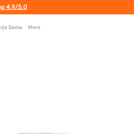
ng 4.9/5.0
rja Sama
More