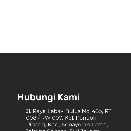
Hubungi Kami
Jl. Raya Lebak Bulus No. 45b, RT
Sepatu Onitsuka Tiger, Bermula
008 / RW 007, Kel. Pondok
shion
dari Sepatu Lari Menjadi Sepatu
Pinang, Kec., Kebayoran Lama,
Classy