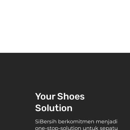
Your Shoes
Solution
Evolusi Crocs: Dari Sepatu
Fungsional Menjadi Ikon Fa
SiBersih berkomitmen menjadi
dan Cara Merawatnya
one-stop-solution untuk sepatu