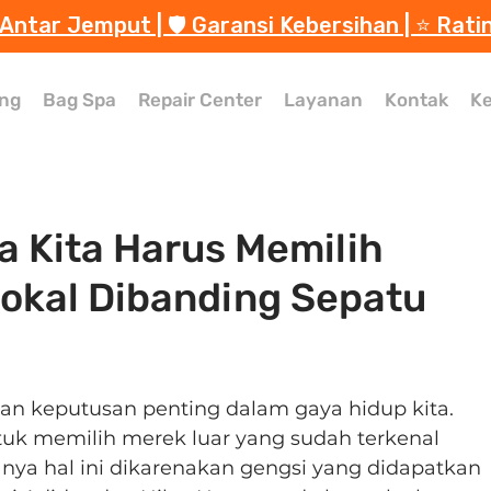
 Antar Jemput | 🛡️ Garansi Kebersihan | ⭐️ Rati
ng
Bag Spa
Repair Center
Layanan
Kontak
Ke
 Kita Harus Memilih
okal Dibanding Sepatu
n keputusan penting dalam gaya hidup kita. 
untuk memilih merek luar yang sudah terkenal 
nya hal ini dikarenakan gengsi yang didapatkan 