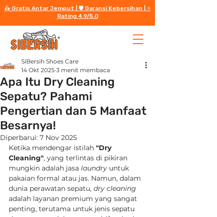
🛵 Gratis Antar Jemput | 🛡️ Garansi Kebersihan | ⭐️
Rating 4.9/5.0
SiBersih Shoes Care
14 Okt 2025
3 menit membaca
Apa Itu Dry Cleaning
Sepatu? Pahami
Pengertian dan 5 Manfaat
Besarnya!
Diperbarui:
7 Nov 2025
Ketika mendengar istilah 
"Dry 
Cleaning"
, yang terlintas di pikiran 
mungkin adalah jasa 
laundry
 untuk 
pakaian formal atau jas. Namun, dalam 
dunia perawatan sepatu, 
dry cleaning
adalah layanan premium yang sangat 
penting, terutama untuk jenis sepatu 