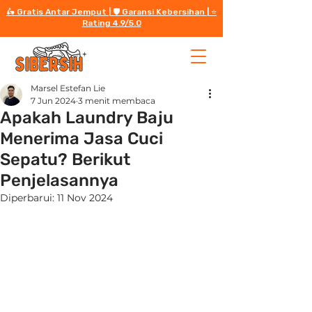
🛵 Gratis Antar Jemput | 🛡️ Garansi Kebersihan | ⭐️
Rating 4.9/5.0
Marsel Estefan Lie
7 Jun 2024
3 menit membaca
Apakah Laundry Baju
Menerima Jasa Cuci
Sepatu? Berikut
Penjelasannya
Diperbarui:
11 Nov 2024