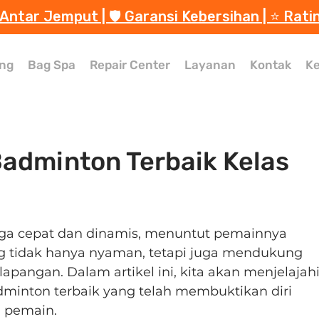
 Antar Jemput | 🛡️ Garansi Kebersihan | ⭐️ Rati
ng
Bag Spa
Repair Center
Layanan
Kontak
Ke
adminton Terbaik Kelas
aga cepat dan dinamis, menuntut pemainnya 
g tidak hanya nyaman, tetapi juga mendukung 
lapangan. Dalam artikel ini, kita akan menjelajahi
minton terbaik yang telah membuktikan diri 
a pemain.