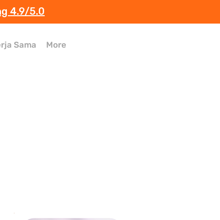
ng 4.9/5.0
rja Sama
More
 