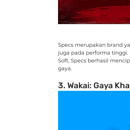
Specs merupakan brand yan
juga pada performa tinggi. 
Soft, Specs berhasil menc
gaya.
3. Wakai: Gaya Kh