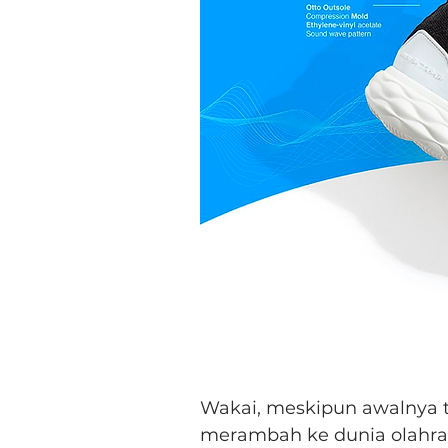
Wakai, meskipun awalnya te
merambah ke dunia olahra