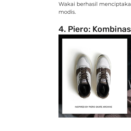
Wakai berhasil menciptaka
modis.
4. Piero: Kombinas