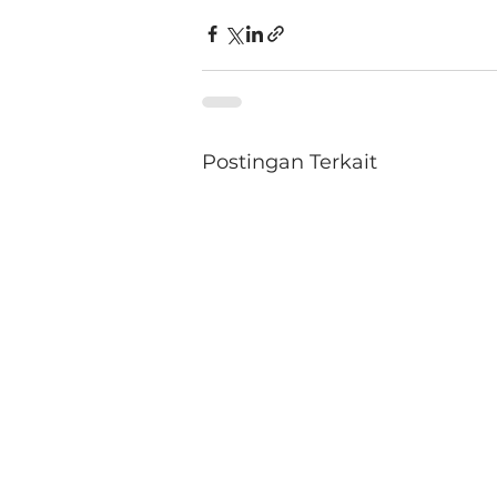
Postingan Terkait