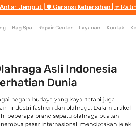
 Antar Jemput | 🛡️ Garansi Kebersihan | ⭐️ Rati
ng
Bag Spa
Repair Center
Layanan
Kontak
Ke
lahraga Asli Indonesia
erhatian Dunia
agai negara budaya yang kaya, tetapi juga 
am industri fashion dan olahraga. Dalam artikel 
ahi beberapa brand sepatu olahraga buatan 
nembus pasar internasional, menciptakan jejak 