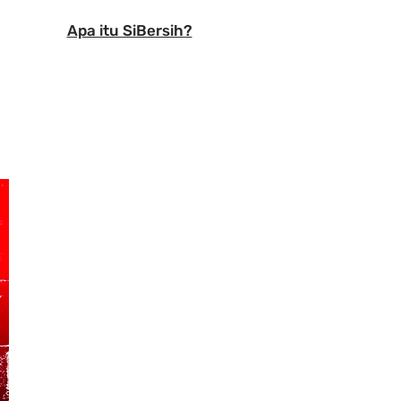
Apa itu SiBersih?
 