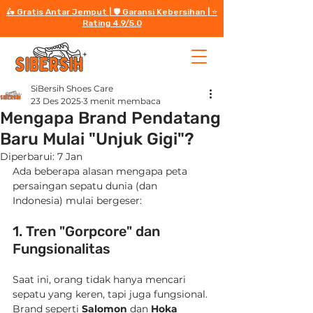
🛵 Gratis Antar Jemput | 🛡️ Garansi Kebersihan | ⭐️
Rating 4.9/5.0
SiBersih Shoes Care
23 Des 2025
3 menit membaca
Mengapa Brand Pendatang
Baru Mulai "Unjuk Gigi"?
Diperbarui:
7 Jan
Ada beberapa alasan mengapa peta 
persaingan sepatu dunia (dan 
Indonesia) mulai bergeser:
1. Tren "Gorpcore" dan 
Fungsionalitas
Saat ini, orang tidak hanya mencari 
sepatu yang keren, tapi juga fungsional. 
Brand seperti 
Salomon
 dan 
Hoka