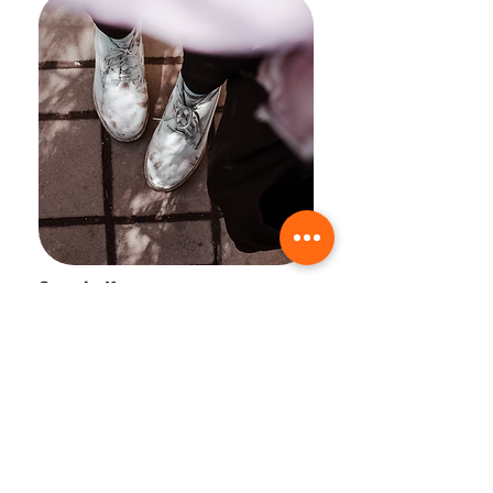
Sepatu Kesayanganmu
Kotor/Rusak?
Benerin dan cuci di SiBersih aja,
sepatu kamu auto panjang umur!
Benerin di SiBersih