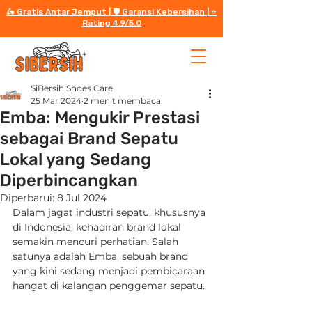
🛵 Gratis Antar Jemput | 🛡️ Garansi Kebersihan | ⭐️
Rating 4.9/5.0
SiBersih Shoes Care
25 Mar 2024
2 menit membaca
Emba: Mengukir Prestasi
sebagai Brand Sepatu
Lokal yang Sedang
Diperbincangkan
Diperbarui:
8 Jul 2024
Dalam jagat industri sepatu, khususnya 
di Indonesia, kehadiran brand lokal 
semakin mencuri perhatian. Salah 
satunya adalah Emba, sebuah brand 
yang kini sedang menjadi pembicaraan 
hangat di kalangan penggemar sepatu.