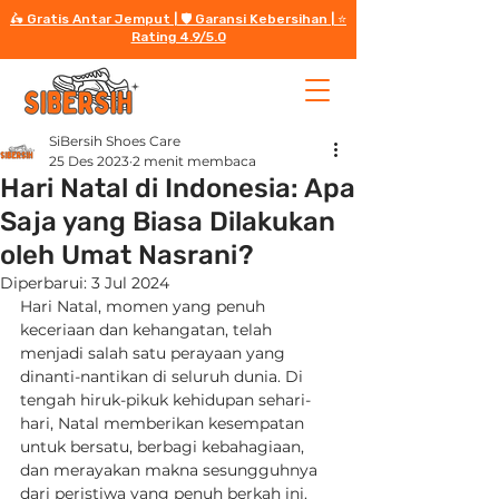
🛵 Gratis Antar Jemput | 🛡️ Garansi Kebersihan | ⭐️
Rating 4.9/5.0
SiBersih Shoes Care
25 Des 2023
2 menit membaca
Hari Natal di Indonesia: Apa
Saja yang Biasa Dilakukan
oleh Umat Nasrani?
Diperbarui:
3 Jul 2024
Hari Natal, momen yang penuh 
keceriaan dan kehangatan, telah 
menjadi salah satu perayaan yang 
dinanti-nantikan di seluruh dunia. Di 
tengah hiruk-pikuk kehidupan sehari-
hari, Natal memberikan kesempatan 
untuk bersatu, berbagi kebahagiaan, 
dan merayakan makna sesungguhnya 
dari peristiwa yang penuh berkah ini. 