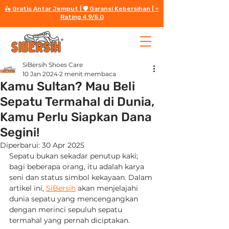
🛵 Gratis Antar Jemput | 🛡️ Garansi Kebersihan | ⭐️
Rating 4.9/5.0
SiBersih Shoes Care
10 Jan 2024
2 menit membaca
Kamu Sultan? Mau Beli
Sepatu Termahal di Dunia,
Kamu Perlu Siapkan Dana
Segini!
Diperbarui:
30 Apr 2025
Sepatu bukan sekadar penutup kaki; 
bagi beberapa orang, itu adalah karya 
seni dan status simbol kekayaan. Dalam 
artikel ini, 
SiBersih
 akan menjelajahi 
dunia sepatu yang mencengangkan 
dengan merinci sepuluh sepatu 
termahal yang pernah diciptakan.