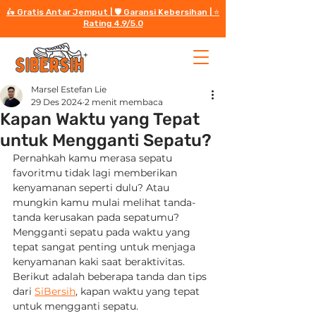
🛵 Gratis Antar Jemput | 🛡️ Garansi Kebersihan | ⭐️
Rating 4.9/5.0
Marsel Estefan Lie
29 Des 2024
2 menit membaca
Kapan Waktu yang Tepat
untuk Mengganti Sepatu?
Pernahkah kamu merasa sepatu 
favoritmu tidak lagi memberikan 
kenyamanan seperti dulu? Atau 
mungkin kamu mulai melihat tanda-
tanda kerusakan pada sepatumu? 
Mengganti sepatu pada waktu yang 
tepat sangat penting untuk menjaga 
kenyamanan kaki saat beraktivitas. 
Berikut adalah beberapa tanda dan tips 
dari 
SiBersih
, kapan waktu yang tepat 
untuk mengganti sepatu.