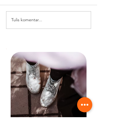
Tulis komentar...
Prediksi Tren Footwear
Gebrakan Thrif
Indonesia di 2026: Apa
Purbaya, Apaka
yang Bakal Hits?
Sepatu Lokal A
Melejit?
Sepatu Kesayanganmu