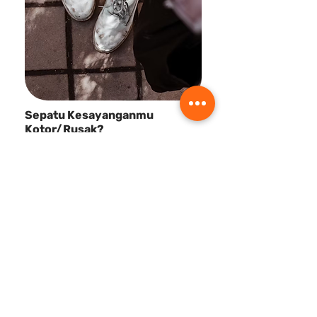
Sepatu Kesayanganmu
Kotor/Rusak?
Benerin dan cuci di SiBersih aja,
sepatu kamu auto panjang umur!
Benerin di SiBersih
Apa itu SiBersih?