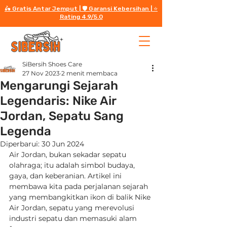
🛵 Gratis Antar Jemput | 🛡️ Garansi Kebersihan | ⭐️
Rating 4.9/5.0
SiBersih Shoes Care
27 Nov 2023
2 menit membaca
Mengarungi Sejarah
Legendaris: Nike Air
Jordan, Sepatu Sang
Legenda
Diperbarui:
30 Jun 2024
Air Jordan, bukan sekadar sepatu 
olahraga; itu adalah simbol budaya, 
gaya, dan keberanian. Artikel ini 
membawa kita pada perjalanan sejarah 
yang membangkitkan ikon di balik Nike 
Air Jordan, sepatu yang merevolusi 
industri sepatu dan memasuki alam 