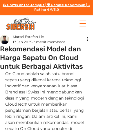
🛵 Gratis Antar Jemput | 🛡️ Garansi Kebersihan | ⭐️
Rating 4.9/5.0
Marsel Estefan Lie
17 Jan 2025
2 menit membaca
Rekomendasi Model dan
Harga Sepatu On Cloud
untuk Berbagai Aktivitas
On Cloud adalah salah satu brand 
sepatu yang dikenal karena teknologi 
inovatif dan kenyamanan luar biasa. 
Brand asal Swiss ini menggabungkan 
desain yang modern dengan teknologi 
CloudTec® untuk memberikan 
pengalaman berjalan atau berlari yang 
lebih ringan. Dalam artikel ini, kami 
akan memberikan rekomendasi model 
sepatu On Cloud yang populer di 