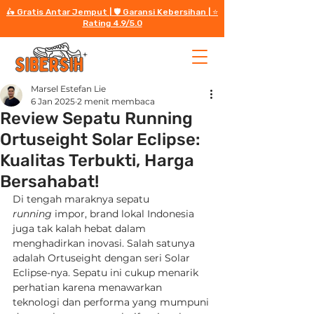
🛵 Gratis Antar Jemput | 🛡️ Garansi Kebersihan | ⭐️
Rating 4.9/5.0
Marsel Estefan Lie
6 Jan 2025
2 menit membaca
Review Sepatu Running
Ortuseight Solar Eclipse:
Kualitas Terbukti, Harga
Bersahabat!
Di tengah maraknya sepatu 
running
 impor, brand lokal Indonesia 
juga tak kalah hebat dalam 
menghadirkan inovasi. Salah satunya 
adalah Ortuseight dengan seri Solar 
Eclipse-nya. Sepatu ini cukup menarik 
perhatian karena menawarkan 
teknologi dan performa yang mumpuni 