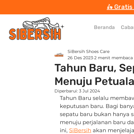
🛵 Gratis
Beranda
Caba
SiBersih Shoes Care
26 Des 2023
2 menit membaca
Tahun Baru, Se
Menuju Petual
Diperbarui:
3 Jul 2024
Tahun Baru selalu membawa
keputusan baru. Bagi ban
sepatu baru bukan hanya se
menuju perjalanan baru da
ini, 
SiBersih
 akan menjelaja