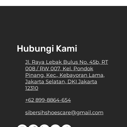
Sepatu Onitsuka Tiger, Bermula
shion
dari Sepatu Lari Menjadi Sepatu
Classy
Hubungi Kami
Jl. Raya Lebak Bulus No. 45b, RT
008 / RW 007, Kel. Pondok
Pinang, Kec., Kebayoran Lama,
Jakarta Selatan, DKI Jakarta
12310
+62 899-8864-654
sibersihshoescare@gmail.com