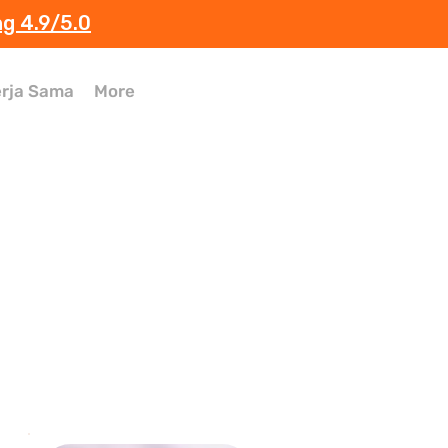
ng 4.9/5.0
rja Sama
More
 
 
 