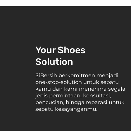
Evolusi Crocs: Dari Sepatu
Fungsional Menjadi Ikon Fa
dan Cara Merawatnya
Your Shoes
Solution
SiBersih berkomitmen menjadi
one-stop-solution untuk sepatu
kamu dan kami menerima segala
jenis permintaan, konsultasi,
pencucian, hingga reparasi untuk
sepatu kesayanganmu.