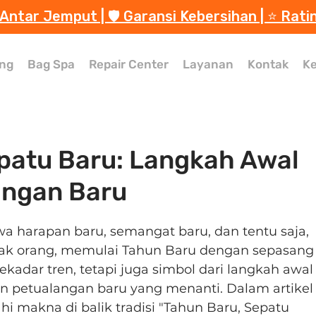
 Antar Jemput | 🛡️ Garansi Kebersihan | ⭐️ Rati
ng
Bag Spa
Repair Center
Layanan
Kontak
Ke
patu Baru: Langkah Awal
angan Baru
 harapan baru, semangat baru, dan tentu saja, 
yak orang, memulai Tahun Baru dengan sepasang
kadar tren, tetapi juga simbol dari langkah awal
n petualangan baru yang menanti. Dalam artikel
hi makna di balik tradisi "Tahun Baru, Sepatu 