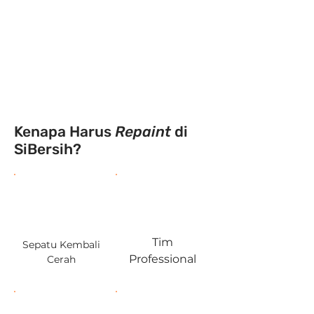
leather, pencucian ulang, dll.
Jika sudah selesai, tim
SiBersih akan menghubungi
kamu melalui WhatsApp.
Kenapa Harus
Repaint
di
SiBersih?
Tim
Sepatu Kembali
Professional
Cerah