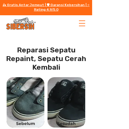
🛵 Gratis Antar Jemput | 🛡️ Garansi Kebersihan | ⭐️
Rating 4.9/5.0
Reparasi Sepatu
Repaint, Sepatu Cerah
Kembali
Sebelum
Sesudah