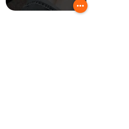
Your Shoes Solution
SiBersih berkomitmen menjadi one-
stop-solution untuk sepatu kamu dan
kami menerima segala jenis
permintaan, konsultasi, pencucian,
hingga reparasi untuk sepatu
kesayanganmu.
Hubungi Kami