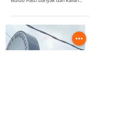
Bulus, Pagi Masuk Sore Siap
Diambil
Halo pejuang rupiah yang selalu
mengandalkan MRT dari Lebak
Bulus! Pasti banyak dari kalian
yang parkir motor di MRT Lebak
Bulus kan? Nah pas banget nih
buat para pejuang MRT yang suka
naik motor, ga perlu khawatir lagi
kalau helm kamu kotor atau bau.
Karena SiBersih Lebak Bulus
punya layanan same day khusus
untuk cuci helm dan tanpa biaya
apapun loh! Wah menarik banget
ya promonya, yuk cek detail di
bawah untuk tau cara klaimnya!
Cuci Helm Selesai di Hari yang
Sama Khusus c