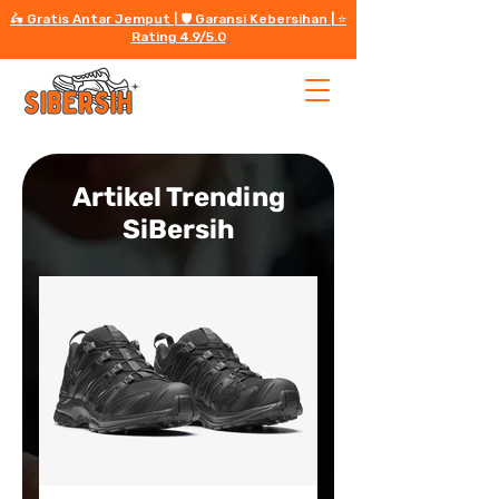
🛵 Gratis Antar Jemput | 🛡️ Garansi Kebersihan | ⭐️
Rating 4.9/5.0
Artikel Trending
SiBersih