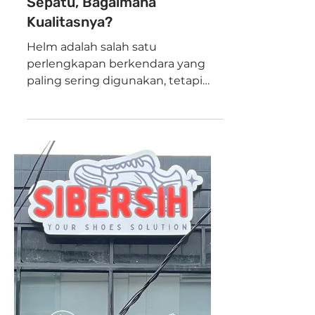
SiBersih Shoes Care
Cuci Helm di Toko Laundry
Sepatu, Bagaimana
Kualitasnya?
Helm adalah salah satu
perlengkapan berkendara yang
paling sering digunakan, tetapi
paling jarang dibersihkan. Padahal,
helm yang kotor bisa menjadi
sarang bakteri, jamur, dan bau
tidak sedap. Belakangan ini, jasa
cuci helm semakin populer—
bahkan banyak toko laundry
sepatu yang kini menawarkan
layanan ini. Lalu, muncul
pertanyaan: apakah kualitas cuci
helm di laundry sepatu terjamin?