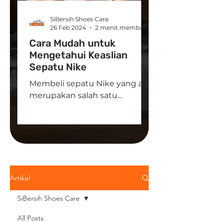
SiBersih Shoes Care
26 Feb 2024
2 menit membaca
Cara Mudah untuk
Mengetahui Keaslian
Sepatu Nike
Membeli sepatu Nike yang asli
merupakan salah satu
tantangan utama di Indonesia.
Karena saat ini terdapat
banyak sepatu Nike palsu
yang...
Artikel
SiBersih Shoes Care
All Posts