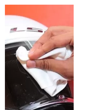
bahkan simbol gaya hidup. Mulai
dari tas kerja, tas kuliah, hingga tas
branded kesayangan—semuanya
membutuhkan perawatan tas
yang tepat agar tetap awet dan
terlihat seperti baru. Sayangnya,
masih banyak orang yang
mengabaikan pentingnya cuci tas
secara rutin. Padahal, tas yang
sering digunakan sangat rentan
terkena debu, kotoran, bakteri,
hingga jamur akibat kelemb