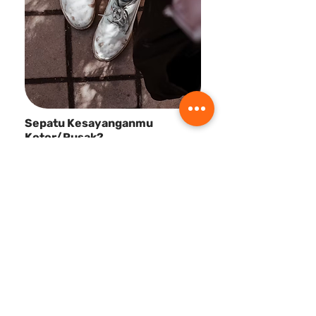
Sepatu Kesayanganmu
Kotor/Rusak?
Benerin dan cuci di SiBersih aja,
sepatu kamu auto panjang umur!
Benerin di SiBersih
Apa itu SiBersih?