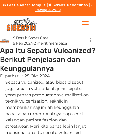
🛵 Gratis Antar Jemput | 🛡️ Garansi Kebersihan | ⭐️
Rating 4.9/5.0
SiBersih Shoes Care
9 Feb 2024
2 menit membaca
Apa Itu Sepatu Vulcanized?
Berikut Penjelasan dan
Keunggulannya
Diperbarui:
25 Okt 2024
Sepatu vulcanized, atau biasa disebut 
juga sepatu vulc, adalah jenis sepatu 
yang proses pembuatannya melibatkan 
teknik vulcanization. Teknik ini 
memberikan sejumlah keunggulan 
pada sepatu, membuatnya populer di 
kalangan pecinta fashion dan 
streetwear. Mari kita bahas lebih lanjut 
mengenai apa itu sepatu vulcanized 