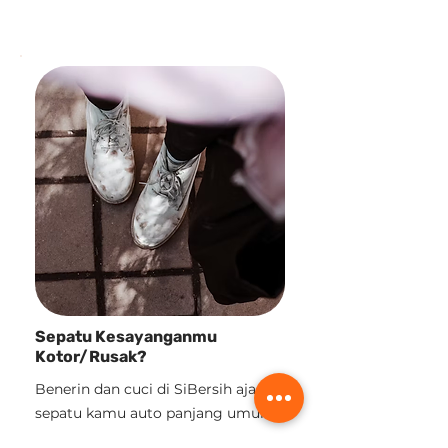
Stylish yang Bikin
Tahan Lama, da
Heboh!
untuk Pelari
Sepatu Kesayanganmu
Kotor/Rusak?
Benerin dan cuci di SiBersih aja,
sepatu kamu auto panjang umur!