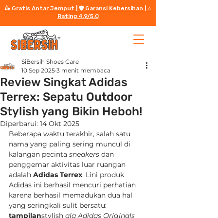
🛵 Gratis Antar Jemput | 🛡️ Garansi Kebersihan | ⭐️
Rating 4.9/5.0
SiBersih Shoes Care
10 Sep 2025
3 menit membaca
Review Singkat Adidas
Terrex: Sepatu Outdoor
Stylish yang Bikin Heboh!
Diperbarui:
14 Okt 2025
Beberapa waktu terakhir, salah satu 
nama yang paling sering muncul di 
kalangan pecinta 
sneakers
 dan 
penggemar aktivitas luar ruangan 
adalah 
Adidas Terrex
. Lini produk 
Adidas ini berhasil mencuri perhatian 
karena berhasil memadukan dua hal 
yang seringkali sulit bersatu: 
tampilan
stylish
 ala Adidas Originals 