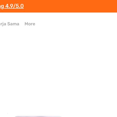
ng 4.9/5.0
rja Sama
More