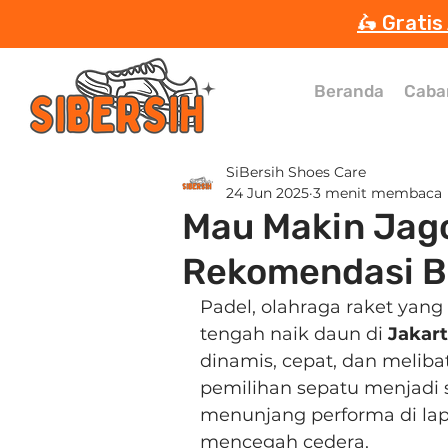
🛵 Gratis
Beranda
Caba
SiBersih Shoes Care
24 Jun 2025
3 menit membaca
Mau Makin Jago
Rekomendasi Br
Padel, olahraga raket yan
tengah naik daun di 
Jakar
dinamis, cepat, dan melib
pemilihan sepatu menjadi s
menunjang performa di lap
mencegah cedera.