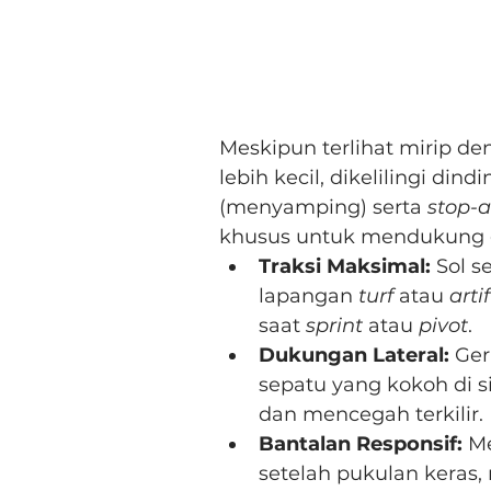
Meskipun terlihat mirip de
lebih kecil, dikelilingi di
(menyamping) serta 
stop-
khusus untuk mendukung g
Traksi Maksimal:
 Sol 
lapangan 
turf
 atau 
arti
saat 
sprint
 atau 
pivot
.
Dukungan Lateral:
 Ge
sepatu yang kokoh di 
dan mencegah terkilir.
Bantalan Responsif:
 M
setelah pukulan keras,