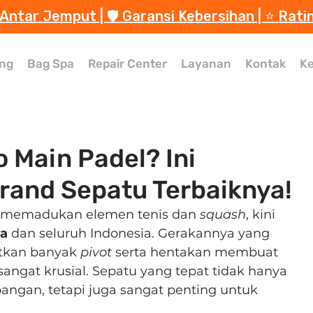
 Antar Jemput | 🛡️ Garansi Kebersihan | ⭐️ Rati
ng
Bag Spa
Repair Center
Layanan
Kontak
Ke
 Main Padel? Ini
and Sepatu Terbaiknya!
g memadukan elemen tenis dan 
squash
, kini 
ta
 dan seluruh Indonesia. Gerakannya yang 
atkan banyak 
pivot
 serta hentakan membuat 
angat krusial. Sepatu yang tepat tidak hanya 
angan, tetapi juga sangat penting untuk 