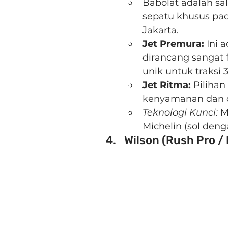
Babolat adalah s
sepatu khusus pade
Jakarta.
Jet Premura:
 Ini 
dirancang sangat f
unik untuk traksi 3
Jet Ritma:
 Piliha
kenyamanan dan d
Teknologi Kunci:
 M
Michelin (sol deng
Wilson (Rush Pro / 