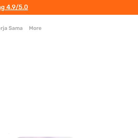
ng 4.9/5.0
rja Sama
More