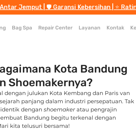
 Antar Jemput | 🛡️ Garansi Kebersihan | ⭐️ Rati
ng
Bag Spa
Repair Center
Layanan
Kontak
Ke
agaimana Kota Bandung
an Shoemakernya?
l dengan julukan Kota Kembang dan Paris van 
ejarah panjang dalam industri persepatuan. Tak 
 identik dengan 
shoemaker
 atau pengrajin 
 membuat Bandung begitu terkenal dengan 
ari kita telusuri bersama!