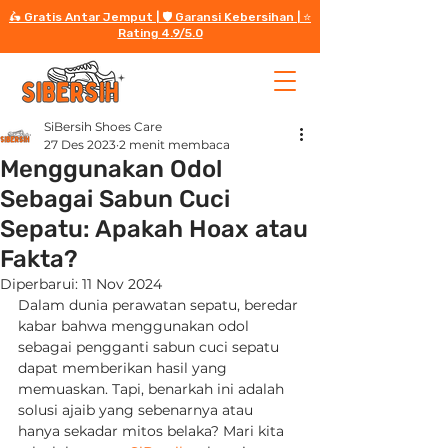
🛵 Gratis Antar Jemput | 🛡️ Garansi Kebersihan | ⭐️
Rating 4.9/5.0
SiBersih Shoes Care
27 Des 2023
2 menit membaca
Menggunakan Odol
Sebagai Sabun Cuci
Sepatu: Apakah Hoax atau
Fakta?
Diperbarui:
11 Nov 2024
Dalam dunia perawatan sepatu, beredar 
kabar bahwa menggunakan odol 
sebagai pengganti sabun cuci sepatu 
dapat memberikan hasil yang 
memuaskan. Tapi, benarkah ini adalah 
solusi ajaib yang sebenarnya atau 
hanya sekadar mitos belaka? Mari kita 