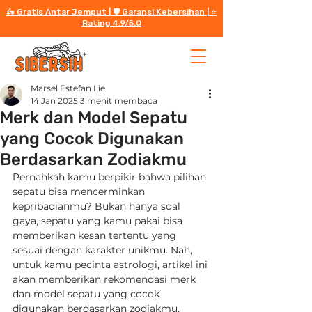
🛵 Gratis Antar Jemput | 🛡️ Garansi Kebersihan | ⭐️
Rating 4.9/5.0
Marsel Estefan Lie
14 Jan 2025
3 menit membaca
Merk dan Model Sepatu
yang Cocok Digunakan
Berdasarkan Zodiakmu
Pernahkah kamu berpikir bahwa pilihan 
sepatu bisa mencerminkan 
kepribadianmu? Bukan hanya soal 
gaya, sepatu yang kamu pakai bisa 
memberikan kesan tertentu yang 
sesuai dengan karakter unikmu. Nah, 
untuk kamu pecinta astrologi, artikel ini 
akan memberikan rekomendasi merk 
dan model sepatu yang cocok 
digunakan berdasarkan zodiakmu. 