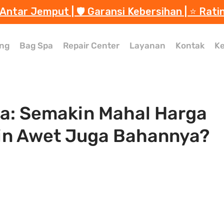
 Antar Jemput | 🛡️ Garansi Kebersihan | ⭐️ Rati
ng
Bag Spa
Repair Center
Layanan
Kontak
Ke
ta: Semakin Mahal Harga
in Awet Juga Bahannya?