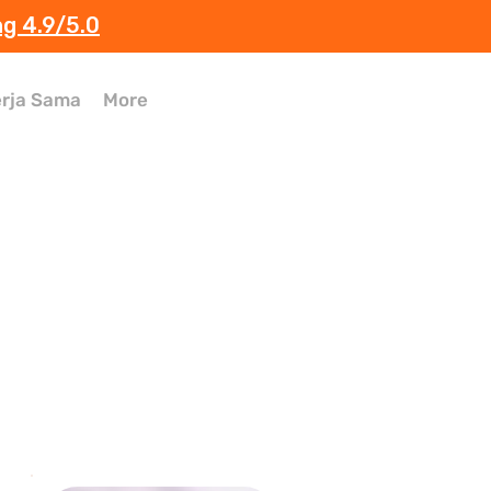
ng 4.9/5.0
rja Sama
More