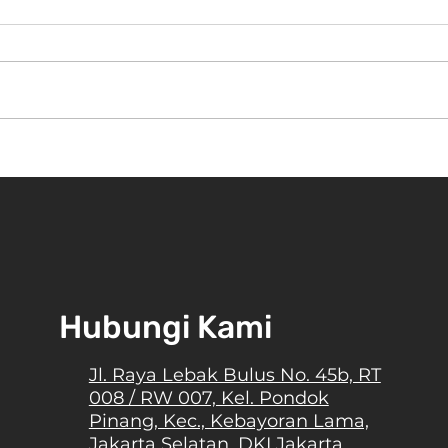
onesia
Gebrakan Thrifting Pak Purbaya,
s?
Apakah Brand Sepatu Lokal Akan
Melejit?
Hubungi Kami
Jl. Raya Lebak Bulus No. 45b, RT
008 / RW 007, Kel. Pondok
Pinang, Kec., Kebayoran Lama,
Jakarta Selatan, DKI Jakarta