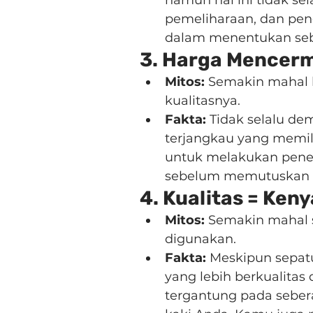
namun hal ini tidak sel
pemeliharaan, dan pe
dalam menentukan seb
3. Harga Mencerm
Mitos:
 Semakin mahal 
kualitasnya.
Fakta:
 Tidak selalu de
terjangkau yang memili
untuk melakukan penel
sebelum memutuskan u
4. Kualitas = Ke
Mitos:
 Semakin mahal 
digunakan.
Fakta:
 Meskipun sepa
yang lebih berkualita
tergantung pada seber