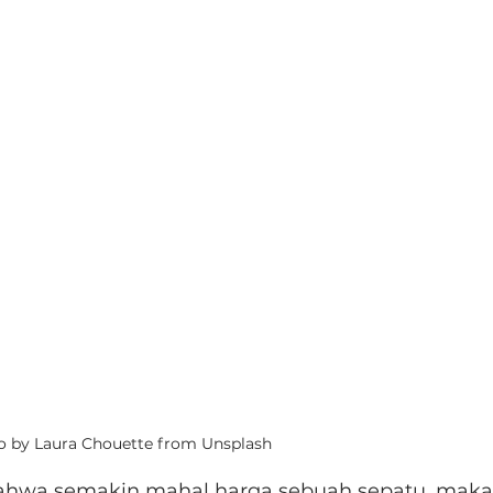
o by Laura Chouette from Unsplash
hwa semakin mahal harga sebuah sepatu, maka