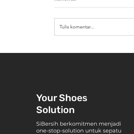
Tulis komentar...
Prediksi Tren Footwear Ind
di 2026: Apa yang Bakal Hit
Your Shoes
Solution
SiBersih berkomitmen menjadi
one-stop-solution untuk sepatu