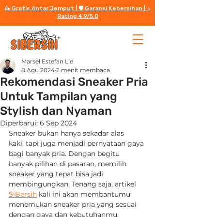
🛵 Gratis Antar Jemput | 🛡️ Garansi Kebersihan | ⭐️
Rating 4.9/5.0
Marsel Estefan Lie
8 Agu 2024
2 menit membaca
Rekomendasi Sneaker Pria
Untuk Tampilan yang
Stylish dan Nyaman
Diperbarui:
6 Sep 2024
Sneaker bukan hanya sekadar alas 
kaki, tapi juga menjadi pernyataan gaya 
bagi banyak pria. Dengan begitu 
banyak pilihan di pasaran, memilih 
sneaker yang tepat bisa jadi 
membingungkan. Tenang saja, artikel 
SiBersih
 kali ini akan membantumu 
menemukan sneaker pria yang sesuai 
dengan gaya dan kebutuhanmu.