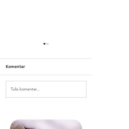
Komentar
Tulis komentar...
Review Singkat Adidas
Review Sepatu 
Terrex: Sepatu Outdoor
Gel-Kayano: N
Stylish yang Bikin
Tahan Lama, da
Heboh!
untuk Pelari