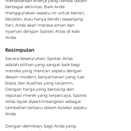
menawarkan kinerja yang handal dalam 
berbagai aktivitas. Baik Anda 
menggunakan sepatu ini untuk berlari, 
berjalan, atau hanya berdiri sepanjang 
hari, Anda akan merasa aman dan 
nyaman dengan Spotec Atlas di kaki 
Anda.
Kesimpulan
Secara keseluruhan, Spotec Atlas 
adalah pilihan yang sangat baik bagi 
mereka yang mencari sepatu dengan 
desain modern, kenyamanan yang luar 
biasa, dan kualitas yang terjamin. 
Dengan harga yang bersaing dan 
reputasi merek yang terpercaya, Spotec 
Atlas layak dipertimbangkan sebagai 
tambahan terbaru dalam koleksi sepatu 
Anda.
Dengan demikian, bagi Anda yang 