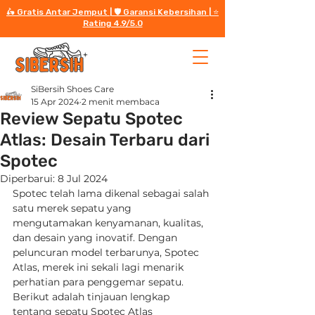
🛵 Gratis Antar Jemput | 🛡️ Garansi Kebersihan | ⭐️
Rating 4.9/5.0
SiBersih Shoes Care
15 Apr 2024
2 menit membaca
Review Sepatu Spotec
Atlas: Desain Terbaru dari
Spotec
Diperbarui:
8 Jul 2024
Spotec telah lama dikenal sebagai salah 
satu merek sepatu yang 
mengutamakan kenyamanan, kualitas, 
dan desain yang inovatif. Dengan 
peluncuran model terbarunya, Spotec 
Atlas, merek ini sekali lagi menarik 
perhatian para penggemar sepatu. 
Berikut adalah tinjauan lengkap 
tentang sepatu Spotec Atlas 