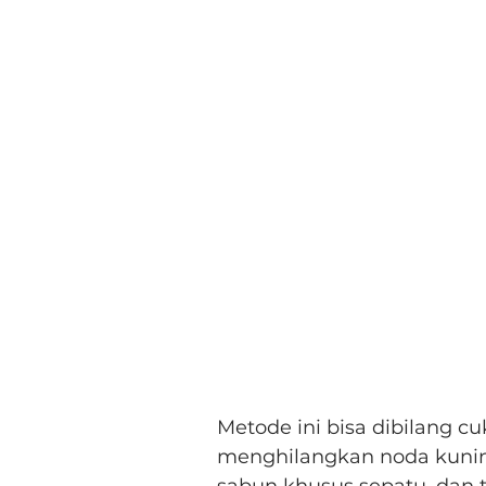
Metode ini bisa dibilang c
menghilangkan noda kunin
sabun khusus sepatu, dan t