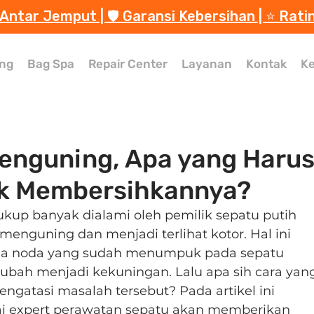
 Antar Jemput | 🛡️ Garansi Kebersihan | ⭐️ Rati
ng
Bag Spa
Repair Center
Layanan
Kontak
Ke
enguning, Apa yang Haru
uk Membersihkannya?
kup banyak dialami oleh pemilik sepatu putih 
enguning dan menjadi terlihat kotor. Hal ini 
na noda yang sudah menumpuk pada sepatu 
ubah menjadi kekuningan. Lalu apa sih cara yan
engatasi masalah tersebut? Pada artikel ini 
ai expert perawatan sepatu akan memberikan 