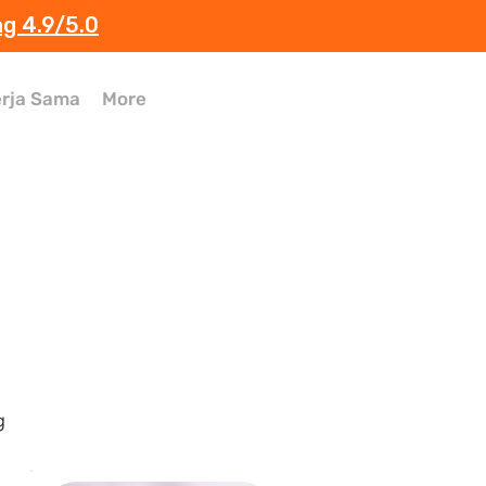
ng 4.9/5.0
rja Sama
More
s
g 