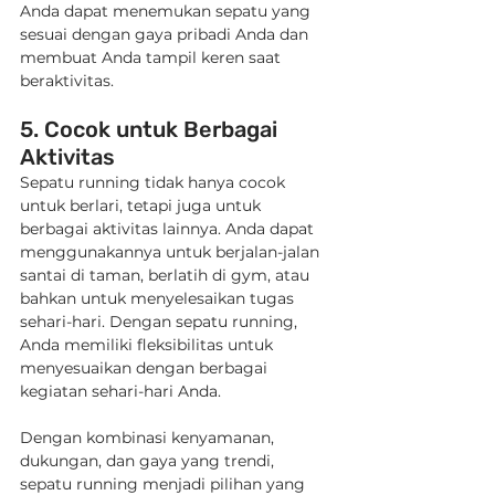
Anda dapat menemukan sepatu yang 
sesuai dengan gaya pribadi Anda dan 
membuat Anda tampil keren saat 
beraktivitas.
5. Cocok untuk Berbagai 
Aktivitas
Sepatu running tidak hanya cocok 
untuk berlari, tetapi juga untuk 
berbagai aktivitas lainnya. Anda dapat 
menggunakannya untuk berjalan-jalan 
santai di taman, berlatih di gym, atau 
bahkan untuk menyelesaikan tugas 
sehari-hari. Dengan sepatu running, 
Anda memiliki fleksibilitas untuk 
menyesuaikan dengan berbagai 
kegiatan sehari-hari Anda.
Dengan kombinasi kenyamanan, 
dukungan, dan gaya yang trendi, 
sepatu running menjadi pilihan yang 