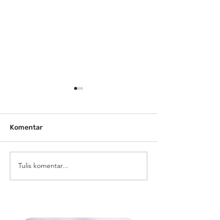
Komentar
Tulis komentar...
Gebrakan Thrifting Pak
Apa Itu Dry Cle
Purbaya, Apakah Brand
Sepatu? Paham
Sepatu Lokal Akan
Pengertian dan
Melejit?
Manfaat Besarn