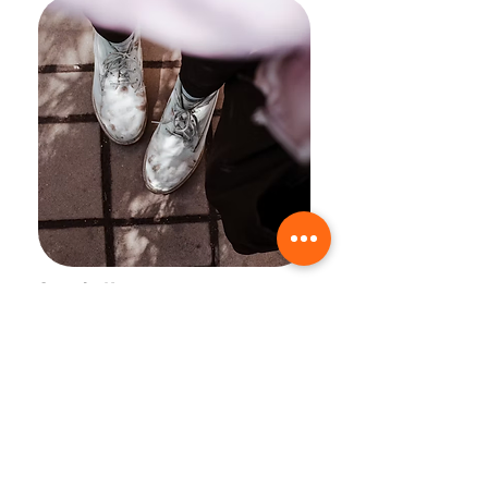
Sepatu Kesayanganmu
Kotor/Rusak?
Benerin dan cuci di SiBersih aja,
sepatu kamu auto panjang umur!
Benerin di SiBersih