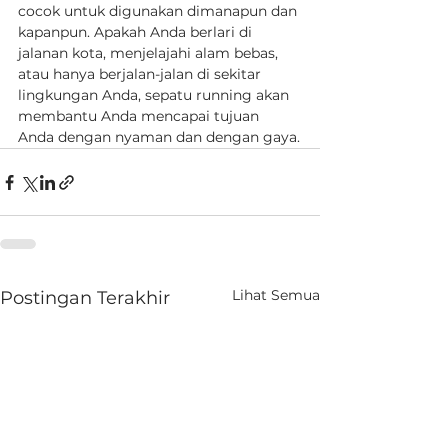
cocok untuk digunakan dimanapun dan 
kapanpun. Apakah Anda berlari di 
jalanan kota, menjelajahi alam bebas, 
atau hanya berjalan-jalan di sekitar 
lingkungan Anda, sepatu running akan 
membantu Anda mencapai tujuan 
Anda dengan nyaman dan dengan gaya.
Lihat Semua
Postingan Terakhir