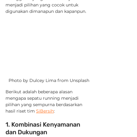
menjadi pilihan yang cocok untuk 
digunakan dimanapun dan kapanpun.
Photo by Dulcey Lima from Unsplash
Berikut adalah beberapa alasan 
mengapa sepatu running menjadi 
pilihan yang sempurna berdasarkan 
hasil riset tim 
SiBersih
:
1. Kombinasi Kenyamanan 
dan Dukungan