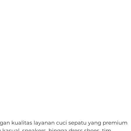
ngan kualitas layanan cuci sepatu yang premium 
 kasual, sneakers, hingga dress shoes, tim 