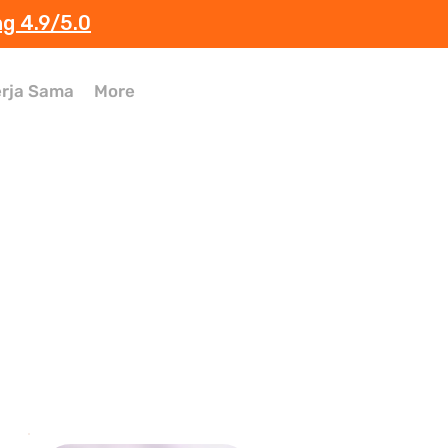
ng 4.9/5.0
rja Sama
More
 