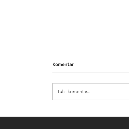
Komentar
Tulis komentar...
Manfaat Cuci Tas Secara Rut
SiBersih Bag Spa Memberik