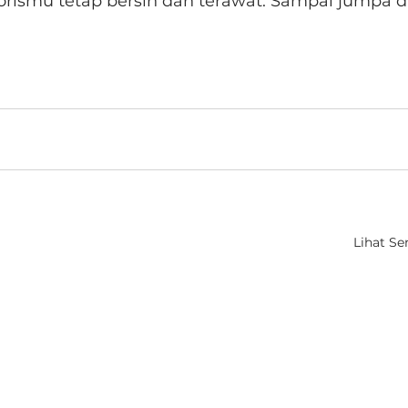
rismu tetap bersih dan terawat. Sampai jumpa di
Lihat S