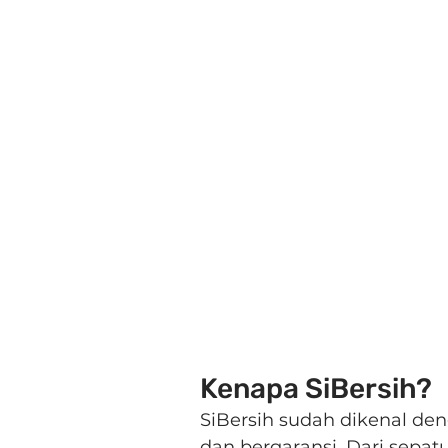
Kenapa SiBersih?
SiBersih sudah dikenal de
dan bergaransi. Dari sepatu