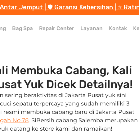
 Antar Jemput | 🛡️ Garansi Kebersihan | ⭐️ Rati
ng
Bag Spa
Repair Center
Layanan
Kontak
Ke
li Membuka Cabang, Kali
Pusat Yuk Dicek Detailnya!
sering beraktivitas di Jakarta Pusat yuk sini 
 cuci sepatu terpercaya yang sudah memiliki 3 
kini resmi membuka cabang baru di Jakarta Pusat, 
ngah No.78
. SiBersih cabang Salemba merupakan
 yuk datang ke store kami dan ramaikan!