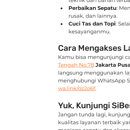
teknik dan bahan terba
Perbaikan Sepatu
: Men
rusak, dan lainnya.
Cuci Tas dan Topi
: Sel
kesayanganmu.
Cara Mengakses L
Kamu bisa mengunjungi cab
Tengah No.78
 Jakarta Pus
langsung menggunakan lay
menghubungi WhatsApp SiBe
wa.link/qz2o6f
.
Yuk, Kunjungi SiB
Jangan tunda lagi, kunjungi
kualitas layanan terbaik 