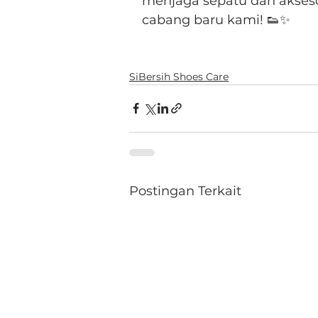
menjaga sepatu dan akseso
cabang baru kami! 👟✨
SiBersih Shoes Care
Postingan Terkait