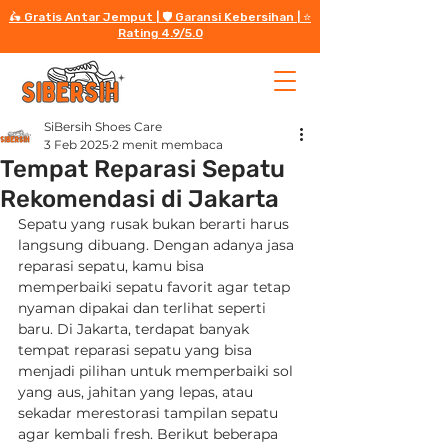
🛵 Gratis Antar Jemput | 🛡️ Garansi Kebersihan | ⭐️
Rating 4.9/5.0
SiBersih Shoes Care
3 Feb 2025
2 menit membaca
Tempat Reparasi Sepatu
Rekomendasi di Jakarta
Sepatu yang rusak bukan berarti harus 
langsung dibuang. Dengan adanya jasa 
reparasi sepatu, kamu bisa 
memperbaiki sepatu favorit agar tetap 
nyaman dipakai dan terlihat seperti 
baru. Di Jakarta, terdapat banyak 
tempat reparasi sepatu yang bisa 
menjadi pilihan untuk memperbaiki sol 
yang aus, jahitan yang lepas, atau 
sekadar merestorasi tampilan sepatu 
agar kembali fresh. Berikut beberapa 