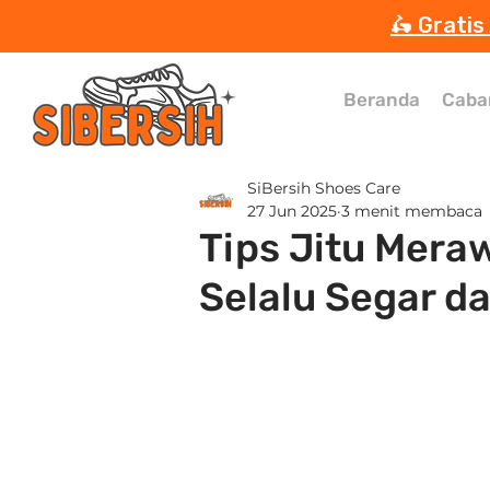
🛵 Gratis
Beranda
Caba
SiBersih Shoes Care
27 Jun 2025
3 menit membaca
Tips Jitu Mera
Selalu Segar d