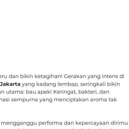
u dan bikin ketagihan! Gerakan yang intens di 
Jakarta
 yang kadang lembap, seringkali bikin 
an utama: bau apek! Keringat, bakteri, dan 
asi sempurna yang menciptakan aroma tak 
 mengganggu performa dan kepercayaan dirimu