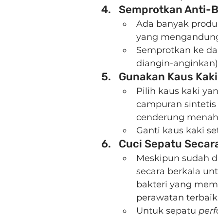
Semprotkan Anti-B
Ada banyak produ
yang mengandung 
Semprotkan ke dal
diangin-anginkan
Gunakan Kaus Kaki
Pilih kaus kaki ya
campuran sintetis
cenderung menah
Ganti kaus kaki set
Cuci Sepatu Secara
Meskipun sudah di
secara berkala u
bakteri yang mem
perawatan terbaik
Untuk sepatu 
per