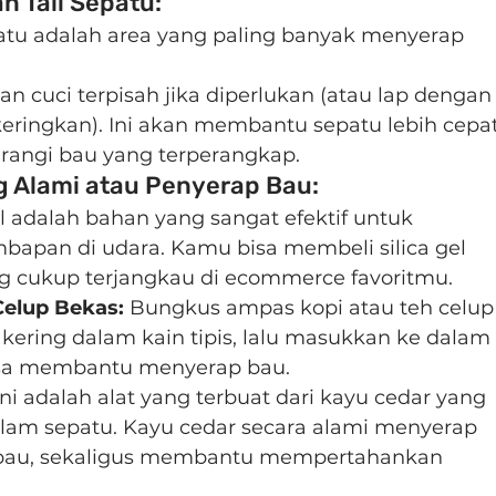
n Tali Sepatu:
patu adalah area yang paling banyak menyerap 
dan cuci terpisah jika diperlukan (atau lap dengan
eringkan). Ini akan membantu sepatu lebih cepat
rangi bau yang terperangkap.
 Alami atau Penyerap Bau:
gel adalah bahan yang sangat efektif untuk 
apan di udara. Kamu bisa membeli silica gel 
g cukup terjangkau di ecommerce favoritmu.
elup Bekas:
 Bungkus ampas kopi atau teh celup
kering dalam kain tipis, lalu masukkan ke dalam 
bisa membantu menyerap bau.
Ini adalah alat yang terbuat dari kayu cedar yang 
lam sepatu. Kayu cedar secara alami menyerap 
bau, sekaligus membantu mempertahankan 