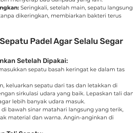
ingkan:
 Seringkali, setelah main, sepatu langsung
tanpa dikeringkan, membiarkan bakteri terus 
Sepatu Padel Agar Selalu Segar 
nkan Setelah Dipakai:
masukkan sepatu basah keringat ke dalam tas 
n, keluarkan sepatu dari tas dan letakkan di 
gan sirkulasi udara yang baik. Lepaskan tali dan
 agar lebih banyak udara masuk.
di bawah sinar matahari langsung yang terik, 
ak material dan warna. Angin-anginkan di 