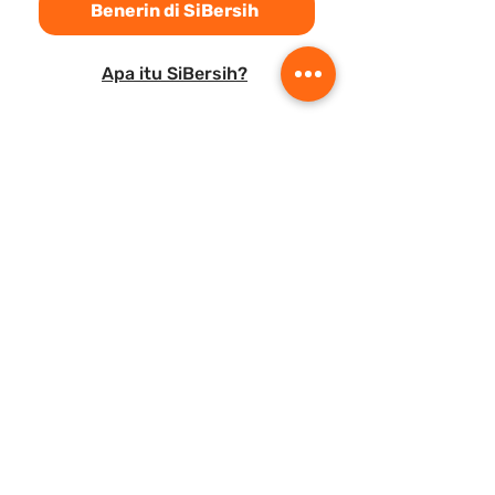
Benerin di SiBersih
Apa itu SiBersih?
Your Shoes Solution
SiBersih berkomitmen menjadi one-
stop-solution untuk sepatu kamu dan
kami menerima segala jenis
permintaan, konsultasi, pencucian,
hingga reparasi untuk sepatu
kesayanganmu.