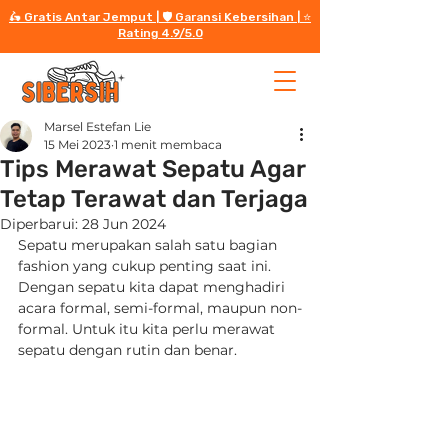
🛵 Gratis Antar Jemput | 🛡️ Garansi Kebersihan | ⭐️
Rating 4.9/5.0
Marsel Estefan Lie
15 Mei 2023
1 menit membaca
Tips Merawat Sepatu Agar
Tetap Terawat dan Terjaga
Diperbarui:
28 Jun 2024
Sepatu merupakan salah satu bagian 
fashion yang cukup penting saat ini. 
Dengan sepatu kita dapat menghadiri 
acara formal, semi-formal, maupun non-
formal. Untuk itu kita perlu merawat 
sepatu dengan rutin dan benar.