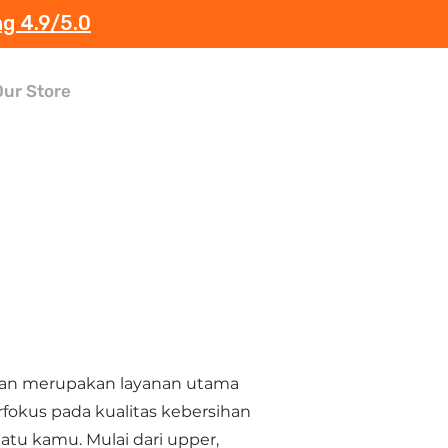
ng 4.9/5.0
Our Store
ean merupakan layanan utama
rfokus pada kualitas kebersihan
atu kamu. Mulai dari upper,