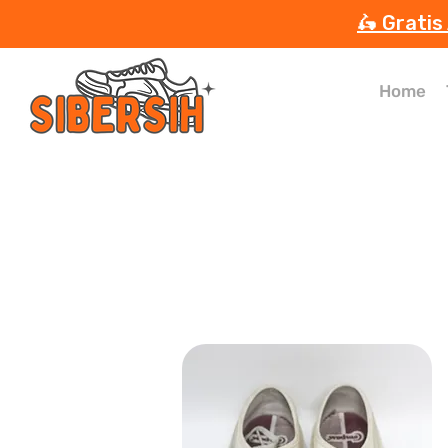
🛵 Gratis
Home