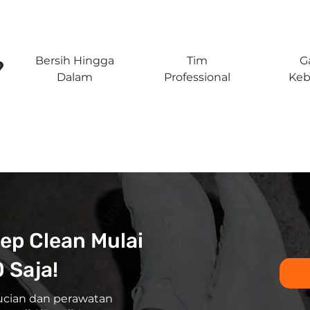
Bersih Hingga
Tim
G
?
Dalam
Professional
Keb
ep Clean Mulai
 Saja!
ucian dan perawatan