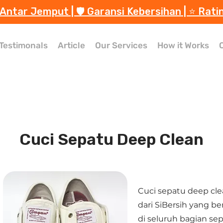
 Antar Jemput | 🛡️ Garansi Kebersihan | ⭐️ Rati
Testimonals
Article
Our Services
How it Works
Cuci Sepatu Deep Clean
Cuci sepatu deep cl
dari SiBersih yang be
di seluruh bagian sep