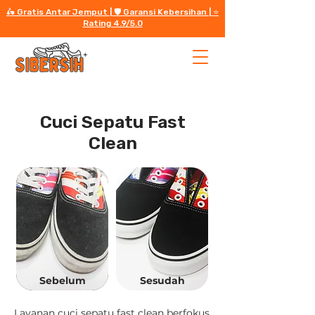
🛵 Gratis Antar Jemput | 🛡️ Garansi Kebersihan | ⭐️
Rating 4.9/5.0
Cuci Sepatu Fast
Clean
Sebelum
Sesudah
Layanan cuci sepatu fast clean berfokus