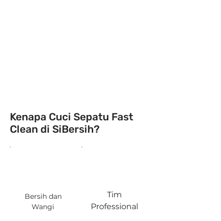
Tahap terakhir yaitu finishing
seperti pemasangan tali
sepatu, pemberian coating
leather, penyisiran suede, dll.
Jika sudah selesai, tim
SiBersih akan menghubungi
kamu melalui WhatsApp.
Kenapa Cuci Sepatu Fast
Clean di SiBersih?
Tim
Bersih dan
Professional
Wangi