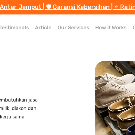
 Antar Jemput | 🛡️ Garansi Kebersihan | ⭐️ Rati
Testimonals
Article
Our Services
How it Works
membutuhkan jasa
iliki diskon dan
ekerja sama