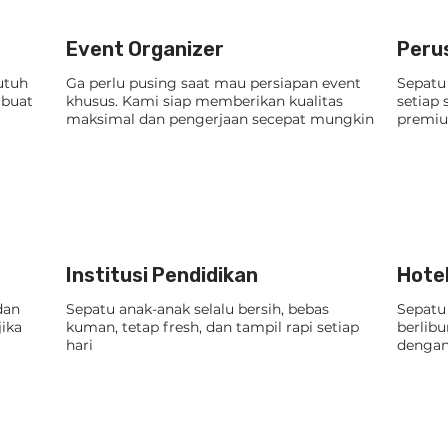
Event Organizer
Peru
utuh
Ga perlu pusing saat mau persiapan event
Sepatu 
mbuat
khusus. Kami siap memberikan kualitas
setiap 
maksimal dan pengerjaan secepat mungkin
premiu
Institusi Pendidikan
Hote
dan
Sepatu anak-anak selalu bersih, bebas
Sepatu
jika
kuman, tetap fresh, dan tampil rapi setiap
berlib
hari
dengan