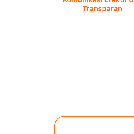
Komunikasi Efektif 
Transparan
Kami memiliki tim khusus un
partnership jangka panjang d
Anda. Memastikan seluru
informasi layanan SiBersih b
kamu dapatkan dengan mu
dan transparan