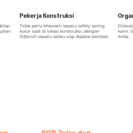
Pekerja Konstruksi
Organ
kilap
Tidak perlu khawatir sepatu safety sering
Diskus
pilan
kotor saat di lokasi konstruksi, dengan
kami. S
SiBersih sepatu selalu siap dipakai kembali
Anda
Keuntungan Bekerja Sama
dengan SiBersih