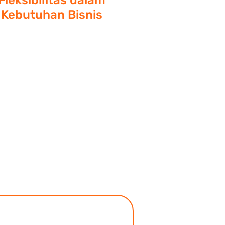
Fleksibilitas dalam
Kebutuhan Bisnis
mi membuka setiap peluang
ng ditawarkan oleh Anda dan
an selalu memberikan ruang
uk berdiskusi mengenai opsi
erja sama bisnis yang saling
menguntungkan.