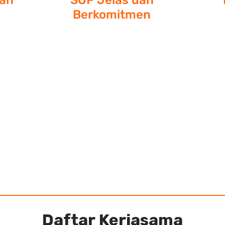
dan
SOP Jelas dan
Berkomitmen
tuk
SiBersih menggunakan SOP yang
Ka
engan
jelas untuk seluruh proses kerja di
ya
h
dalam tim, sehingga kami dapat
ak
isa
terus berkomitmen memberikan
unt
dah
kualitas serta pelayanan terbaik
k
untuk Anda
Daftar Kerjasama